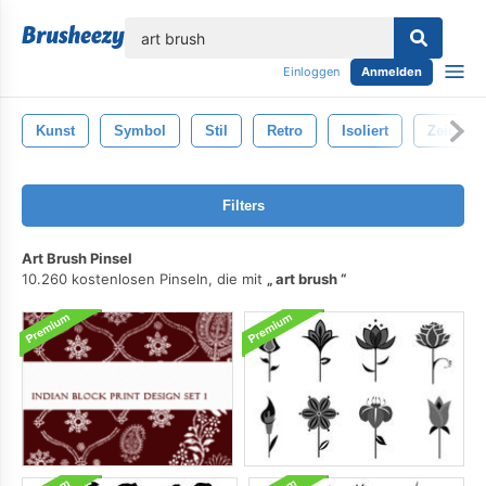
lose
Einloggen
Anmelden
Kunst
Symbol
Stil
Retro
Isoliert
Zeichnu
Filters
Art Brush Pinsel
10.260 kostenlosen Pinseln, die mit
art brush