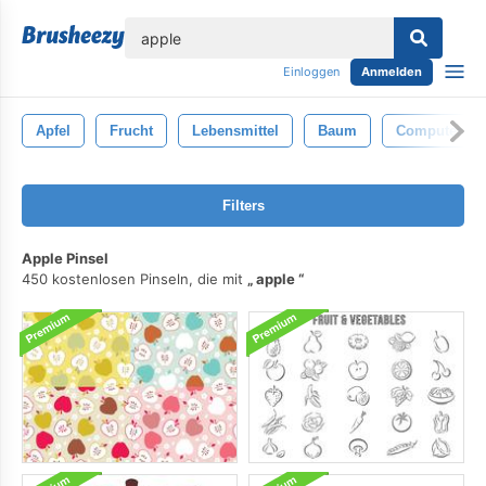
lose
Einloggen
Anmelden
Apfel
Frucht
Lebensmittel
Baum
Computer
Filters
Apple Pinsel
450 kostenlosen Pinseln, die mit
apple