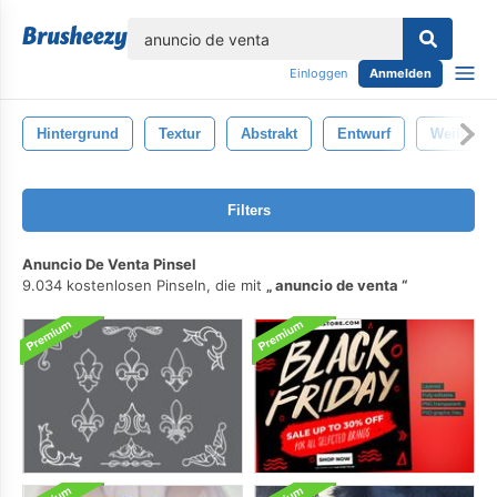
lose
Einloggen
Anmelden
Hintergrund
Textur
Abstrakt
Entwurf
Weiß
Filters
Anuncio De Venta Pinsel
9.034 kostenlosen Pinseln, die mit
anuncio de venta