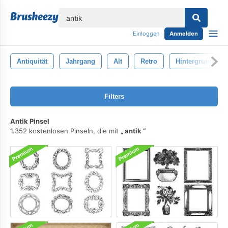
lose
Einloggen
Anmelden
Antiquität
Jahrgang
Alt
Retro
Hintergrund
Filters
Antik Pinsel
1.352 kostenlosen Pinseln, die mit
antik