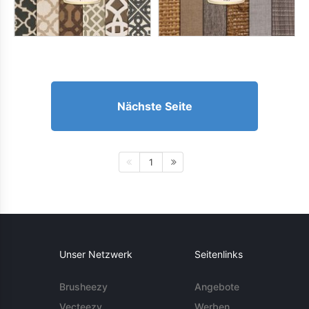
Nächste Seite
1
Unser Netzwerk
Seitenlinks
Brusheezy
Angebote
Vecteezy
Werben