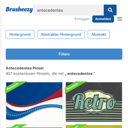
lose
Einloggen
Anmelden
Hintergrund
Abstrakter Hintergrund
Abstrakt
Filters
Antecedentes Pinsel
407 kostenlosen Pinseln, die mit
antecedentes