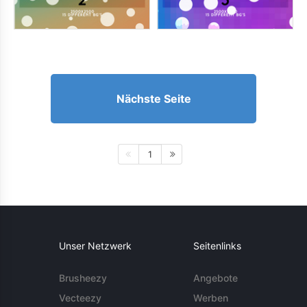
Nächste Seite
1
Unser Netzwerk
Seitenlinks
Brusheezy
Angebote
Vecteezy
Werben