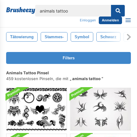
lose
Einloggen
Anmelden
Tätowierung
Stammes-
Symbol
Schwarz
Deko
Filters
Animals Tattoo Pinsel
459 kostenlosen Pinseln, die mit
animals tattoo