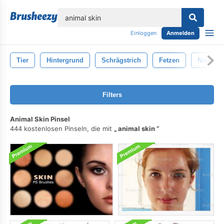
lose
Einloggen
Anmelden
Tier
Hintergrund
Schrägstrich
Fetzen
Natur
Filters
Animal Skin Pinsel
444 kostenlosen Pinseln, die mit
animal skin