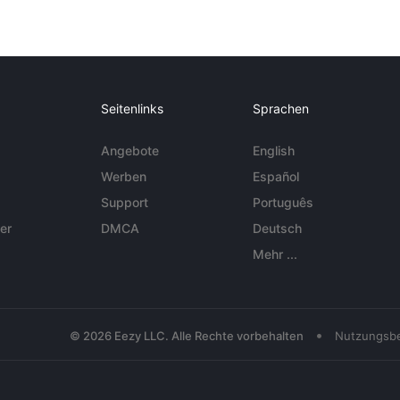
Seitenlinks
Sprachen
Angebote
English
Werben
Español
Support
Português
er
DMCA
Deutsch
Mehr ...
•
© 2026 Eezy LLC. Alle Rechte vorbehalten
Nutzungsb