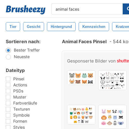
Tier
Gesicht
Hintergrund
Kennzeichen
Kratze
Sortieren nach:
Animal Faces Pinsel
-
544 kos
Bester Treffer
Neueste
Gesponserte Bilder von
Dateityp
Pinsel
Actions
PSDs
Muster
Farbverläufe
Texturen
Symbole
Formen
Styles