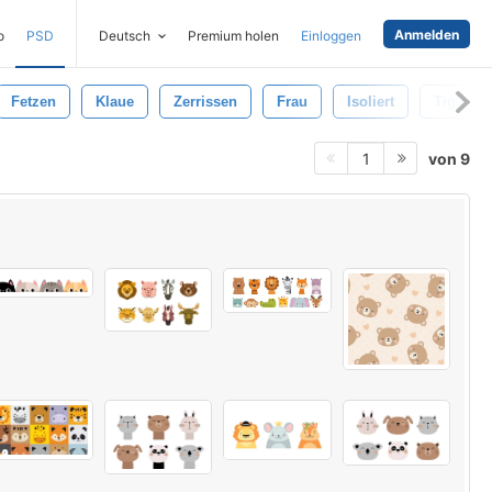
Anmelden
o
PSD
Deutsch
Premium holen
Einloggen
Fetzen
Klaue
Zerrissen
Frau
Isoliert
Tiger
von 9
1