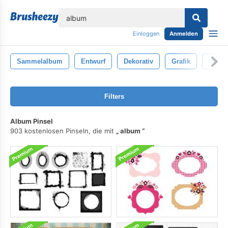
lose
Einloggen
Anmelden
Sammelalbum
Entwurf
Dekorativ
Grafik
Dekor
Filters
Album Pinsel
903 kostenlosen Pinseln, die mit
album