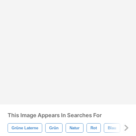
This Image Appears In Searches For
Grüne Laterne
Grün
Natur
Rot
Blau
Blätt