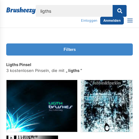
lose
Einloggen
Anmelden
Filters
Ligths Pinsel
3 kostenlosen Pinseln, die mit
ligths