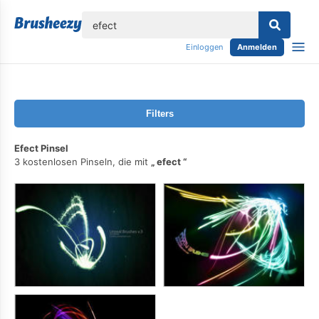
lose
Einloggen
Anmelden
Filters
Efect Pinsel
3 kostenlosen Pinseln, die mit
efect