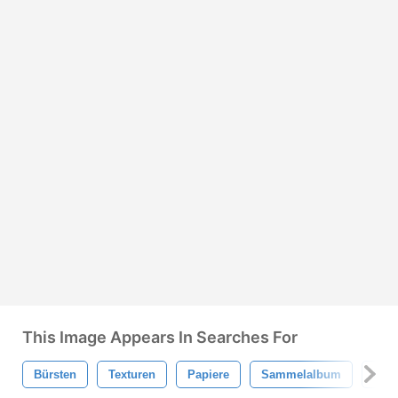
This Image Appears In Searches For
Bürsten
Texturen
Papiere
Sammelalbum
Papi