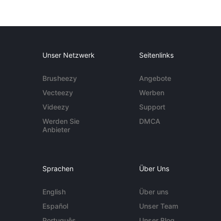
Unser Netzwerk
Seitenlinks
Brusheezy
Angebote
Vecteezy
Werben
Videezy
Support
Werden Sie
DMCA
Anbieter
Sprachen
Über Uns
English
Über uns
Español
Unser Team
Português
Unser Blog