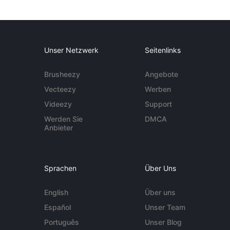
Unser Netzwerk
Seitenlinks
Brusheezy
Angebote
Vecteezy
Werben
Videezy
Support
Werden Sie
DMCA
Anbieter
Sprachen
Über Uns
English
Über uns
Español
Unser Team
Português
Unser Blog