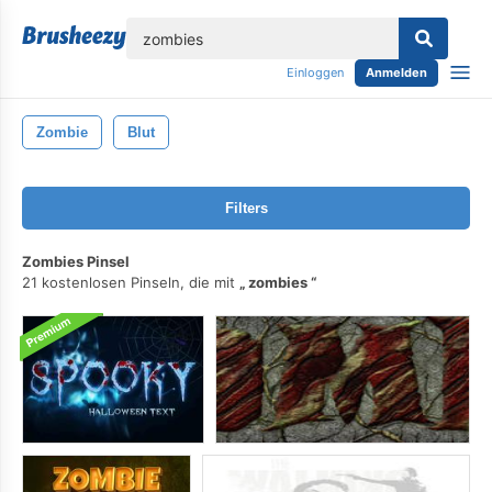
lose
Einloggen
Anmelden
Zombie
Blut
Filters
Zombies Pinsel
21 kostenlosen Pinseln, die mit
zombies