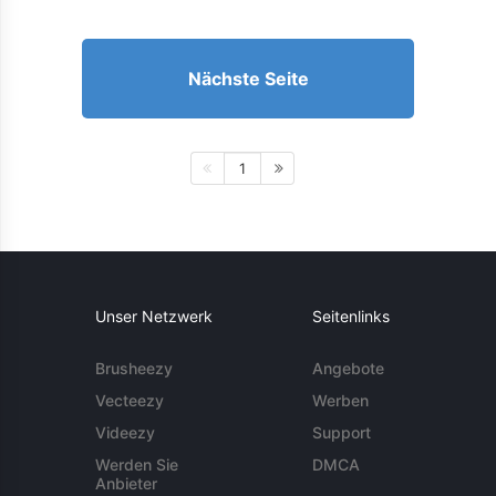
Nächste Seite
1
Unser Netzwerk
Seitenlinks
Brusheezy
Angebote
Vecteezy
Werben
Videezy
Support
Werden Sie
DMCA
Anbieter