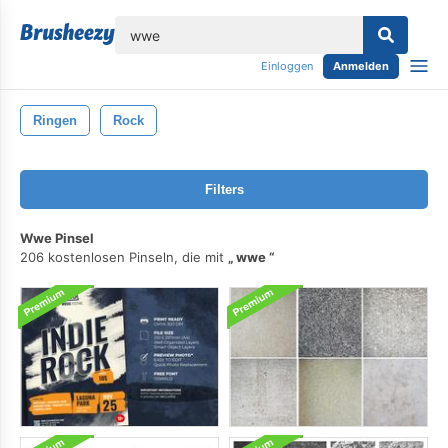
lose
Einloggen
Anmelden
Ringen
Rock
Filters
Wwe Pinsel
206 kostenlosen Pinseln, die mit
wwe