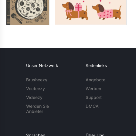
Unser Netzwerk
Seitenlinks
Brusheezy
Angebote
Vecteezy
Werben
Videezy
Support
Werden Sie
DMCA
Anbieter
Sprachen
Über Uns