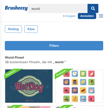
lose
Einloggen
Anmelden
Hotdog
Käse
Filters
Wurst Pinsel
38 kostenlosen Pinseln, die mit
wurst