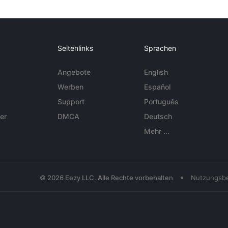
Seitenlinks
Sprachen
Angebote
English
Werben
Español
Support
Português
er
DMCA
Deutsch
Mehr ...
•
© 2026 Eezy LLC. Alle Rechte vorbehalten
Nutzungsb