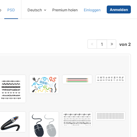
Anmelden
o
PSD
Deutsch
Premium holen
Einloggen
von 2
1