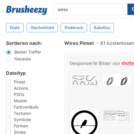
Draht
Stacheldraht
Elektrisch
Kabellos
Sortieren nach:
Wires Pinsel
-
81 kostenlosen 
Bester Treffer
Neueste
Gesponserte Bilder von
Dateityp
Pinsel
Actions
PSDs
Muster
Farbverläufe
Texturen
Symbole
Formen
Styles