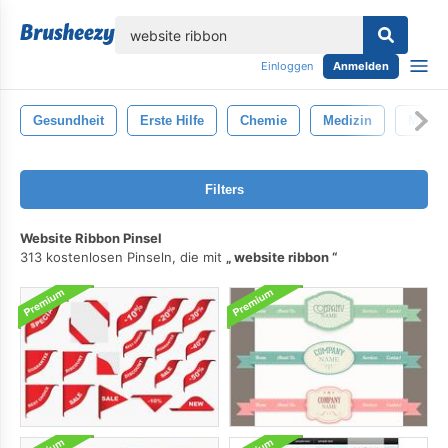
lose
Einloggen
Anmelden
Gesundheit
Erste Hilfe
Chemie
Medizin
Mediz
Filters
Website Ribbon Pinsel
313 kostenlosen Pinseln, die mit
website ribbon