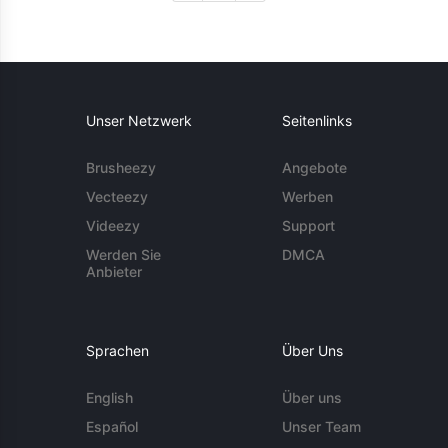
Unser Netzwerk
Seitenlinks
Brusheezy
Angebote
Vecteezy
Werben
Videezy
Support
Werden Sie
DMCA
Anbieter
Sprachen
Über Uns
English
Über uns
Español
Unser Team