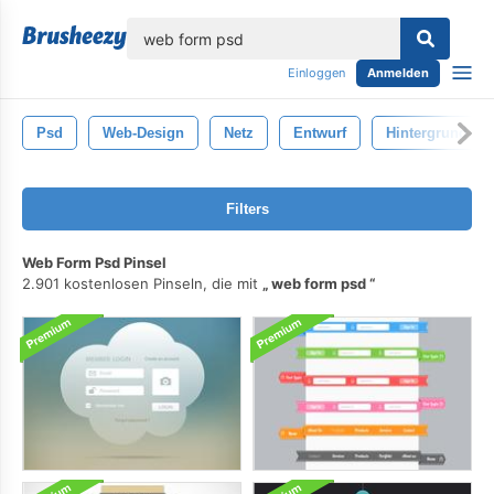
lose
Einloggen
Anmelden
Psd
Web-Design
Netz
Entwurf
Hintergrund
Filters
Web Form Psd Pinsel
2.901 kostenlosen Pinseln, die mit
web form psd