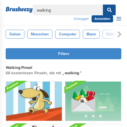
lose
Einloggen
Anmelden
Gehen
Menschen
Computer
Mann
Silhouette
Filters
Walking Pinsel
68 kostenlosen Pinseln, die mit
walking