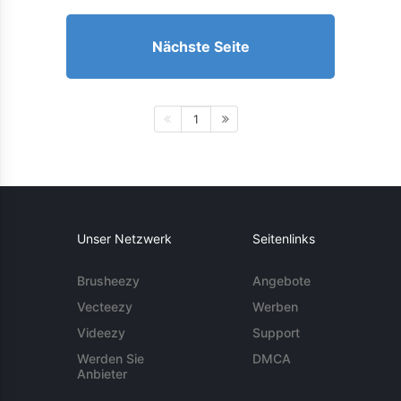
Nächste Seite
1
Unser Netzwerk
Seitenlinks
Brusheezy
Angebote
Vecteezy
Werben
Videezy
Support
Werden Sie
DMCA
Anbieter