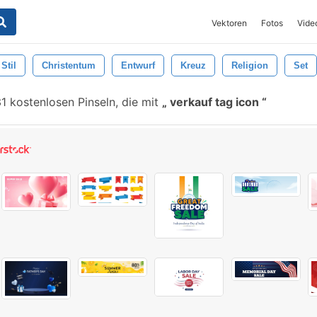
Vektoren
Fotos
Vide
Stil
Christentum
Entwurf
Kreuz
Religion
Set
1 kostenlosen Pinseln, die mit
verkauf tag icon