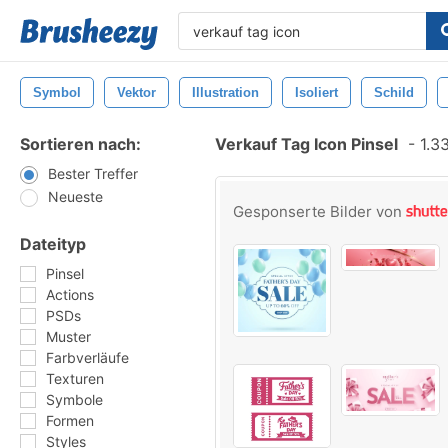
Symbol
Vektor
Illustration
Isoliert
Schild
Sortieren nach:
Verkauf Tag Icon Pinsel
-
1.33
Bester Treffer
Neueste
Gesponserte Bilder von
Dateityp
Pinsel
Actions
PSDs
Muster
Farbverläufe
Texturen
Symbole
Formen
Styles