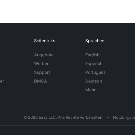
Seitenlinks
Sprachen
Angebote
English
Werben
Español
Support
Português
er
DMCA
Deutsch
Mehr ...
•
© 2026 Eezy LLC. Alle Rechte vorbehalten
Nutzungsb