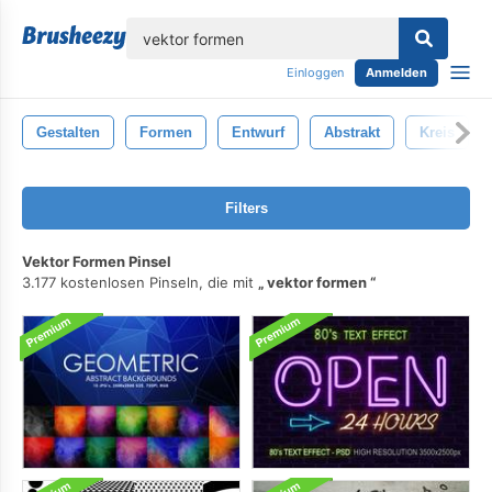
lose
Einloggen
Anmelden
Gestalten
Formen
Entwurf
Abstrakt
Kreis
Filters
Vektor Formen Pinsel
3.177 kostenlosen Pinseln, die mit
vektor formen