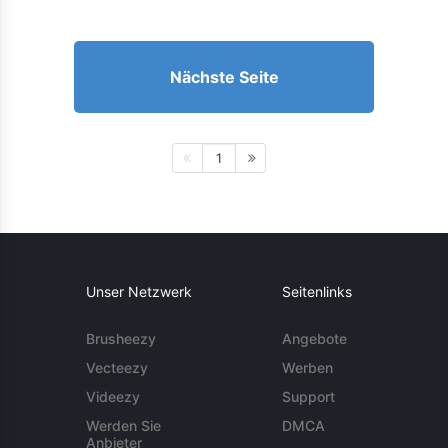
Nächste Seite
1
Unser Netzwerk
Seitenlinks
Brusheezy
Angebote
Vecteezy
Werben
Videezy
Support
Werden Sie
DMCA
Anbieter