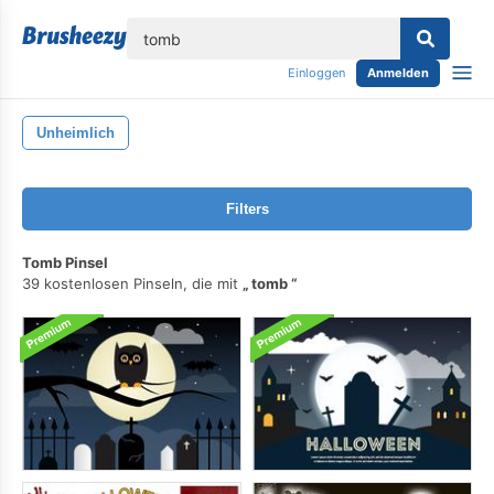
lose
Einloggen
Anmelden
Unheimlich
Filters
Tomb Pinsel
39 kostenlosen Pinseln, die mit
tomb