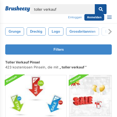
lose
Einloggen
Anmelden
Grunge
Dreckig
Logo
Grossbritannien
Englan
Filters
Toller Verkauf Pinsel
423 kostenlosen Pinseln, die mit
toller verkauf