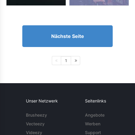
Nächste Seite
1
Unser Netzwerk
Seitenlinks
Brusheezy
Angebote
Vecteezy
Werben
Videezy
Support