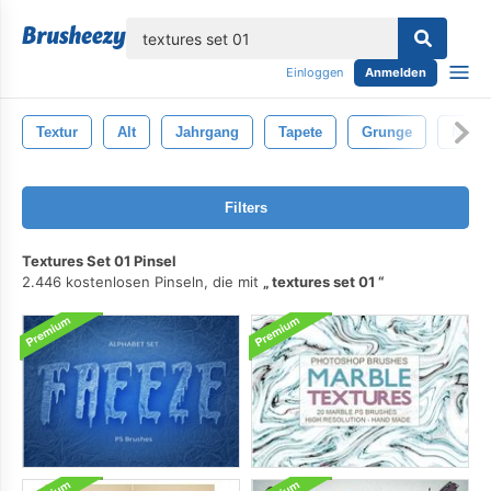
lose
Einloggen
Anmelden
Textur
Alt
Jahrgang
Tapete
Grunge
Natur
Filters
Textures Set 01 Pinsel
2.446 kostenlosen Pinseln, die mit
textures set 01