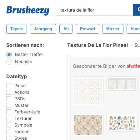
Tapete
Jahrgang
Alt
Entwurf
Muster
Hint
Sortieren nach:
Textura De La Flor Pinsel
-
9.
Bester Treffer
Neueste
Gesponserte Bilder von
Dateityp
Pinsel
Actions
PSDs
Muster
Farbverläufe
Texturen
Symbole
Formen
Styles