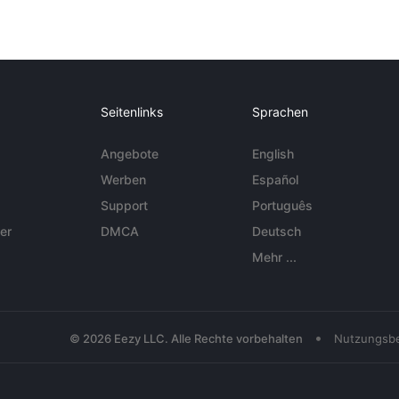
Seitenlinks
Sprachen
Angebote
English
Werben
Español
Support
Português
er
DMCA
Deutsch
Mehr ...
•
© 2026 Eezy LLC. Alle Rechte vorbehalten
Nutzungsb