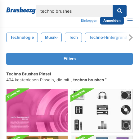
lose
Einloggen
Anmelden
Technologie
Musik-
Tech
Techno-Hintergrund
Filters
Techno Brushes Pinsel
404 kostenlosen Pinseln, die mit
techno brushes