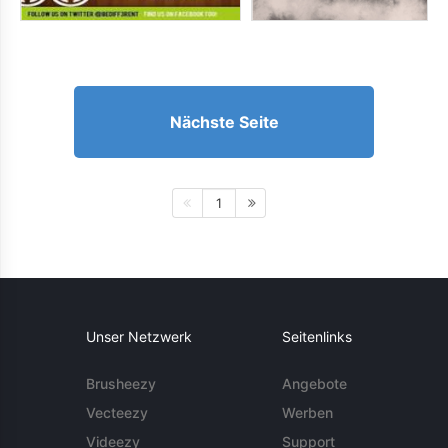
Nächste Seite
1
Unser Netzwerk
Seitenlinks
Brusheezy
Angebote
Vecteezy
Werben
Videezy
Support