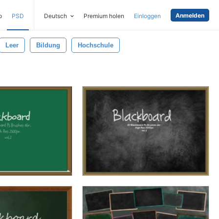
Anmelden
o
PSD
Deutsch
Premium holen
Einloggen
Leer
Bildung
Hochschule