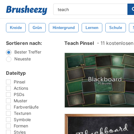
Kreide
Grün
Hintergrund
Lernen
Schule
Sortieren nach:
Teach Pinsel
-
11 kostenlosen 
Bester Treffer
Neueste
Dateityp
Pinsel
Actions
PSDs
Muster
Farbverläufe
Texturen
Symbole
Formen
Styles