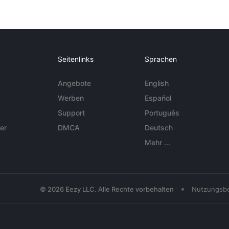
Seitenlinks
Sprachen
Angebote
English
Werben
Español
Support
Português
er
DMCA
Deutsch
Mehr ...
•
© 2026 Eezy LLC. Alle Rechte vorbehalten
Nutzungsb