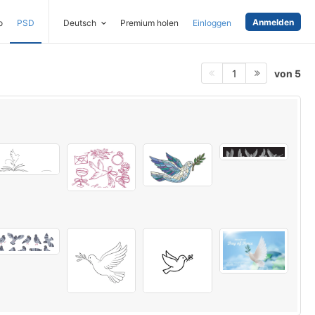
Anmelden
o
PSD
Deutsch
Premium holen
Einloggen
von 5
1