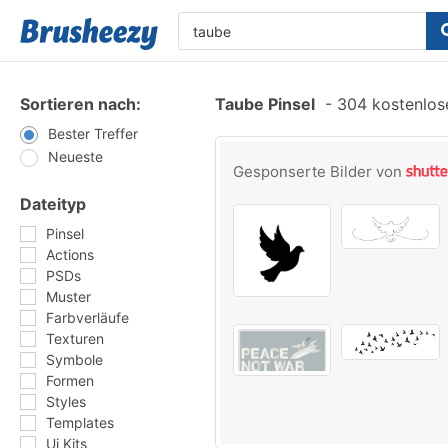
Sortieren nach:
Taube Pinsel
-
304 kostenlose
Bester Treffer
Neueste
Gesponserte Bilder von
Dateityp
Pinsel
Actions
PSDs
Muster
Farbverläufe
Texturen
Symbole
Formen
Styles
Templates
Ui Kits