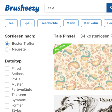
Teal
Spaß
Geschichte
Mann
Karikatur
Fe
Sortieren nach:
Tale Pinsel
-
34 kostenlosen P
Bester Treffer
Neueste
Dateityp
Pinsel
Actions
PSDs
Muster
Farbverläufe
Texturen
Symbole
Formen
Styles