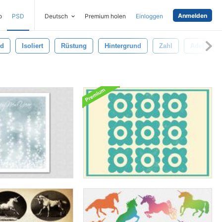
Anmelden
o
PSD
Deutsch
Premium holen
Einloggen
ld
Isoliert
Rüstung
Hintergrund
Zahl
Adel