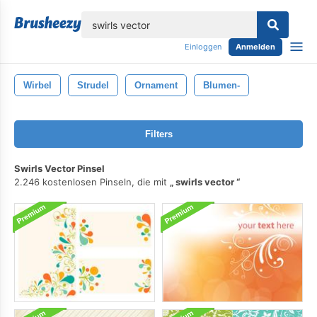
lose
Einloggen
Anmelden
Wirbel
Strudel
Ornament
Blumen-
Filters
Swirls Vector Pinsel
2.246 kostenlosen Pinseln, die mit
swirls vector