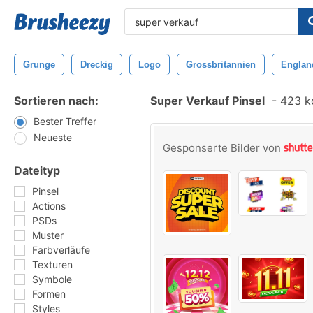
Grunge
Dreckig
Logo
Grossbritannien
Englan
Sortieren nach:
Super Verkauf Pinsel
-
423 ko
Bester Treffer
Neueste
Gesponserte Bilder von
Dateityp
Pinsel
Actions
PSDs
Muster
Farbverläufe
Texturen
Symbole
Formen
Styles