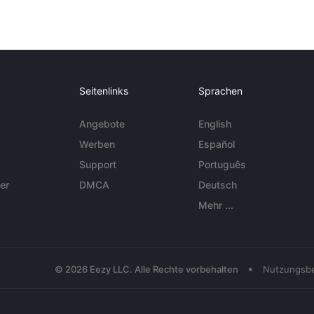
Seitenlinks
Sprachen
Angebote
English
Werben
Español
Support
Português
er
DMCA
Deutsch
Mehr ...
•
© 2026 Eezy LLC. Alle Rechte vorbehalten
Nutzungsb