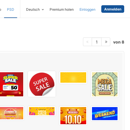
Anmelden
o
PSD
Deutsch
Premium holen
Einloggen
von 8
1