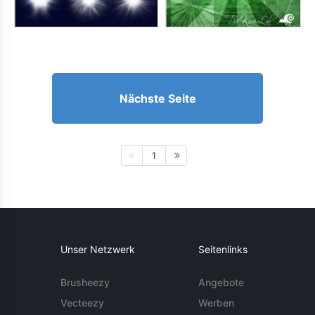
Nächste Seite
1
Unser Netzwerk
Seitenlinks
Brusheezy
Angebote
Vecteezy
Werben