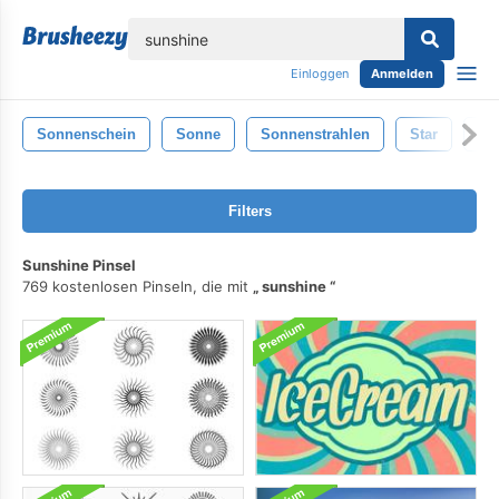
lose
Einloggen
Anmelden
Sonnenschein
Sonne
Sonnenstrahlen
Star
Br
Filters
Sunshine Pinsel
769 kostenlosen Pinseln, die mit
sunshine