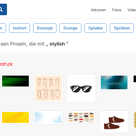
Vektoren
Fotos
Vide
en
Isoliert
Konzept
Grunge
Splatter
Sprühen
sen Pinseln, die mit
stylish