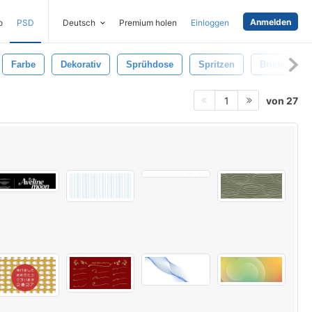
Anmelden
o
PSD
Deutsch
Premium holen
Einloggen
Farbe
Dekorativ
Sprühdose
Spritzen
Briefe
von 27
1