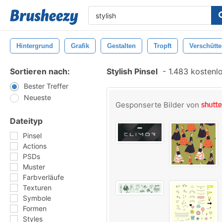
Hintergrund
Grafik
Gestalten
Tropft
Verschütt
Sortieren nach:
Stylish Pinsel
-
1.483 kostenlo
Bester Treffer
Neueste
Gesponserte Bilder von
Dateityp
Pinsel
Actions
PSDs
Muster
Farbverläufe
Texturen
Symbole
Formen
Styles