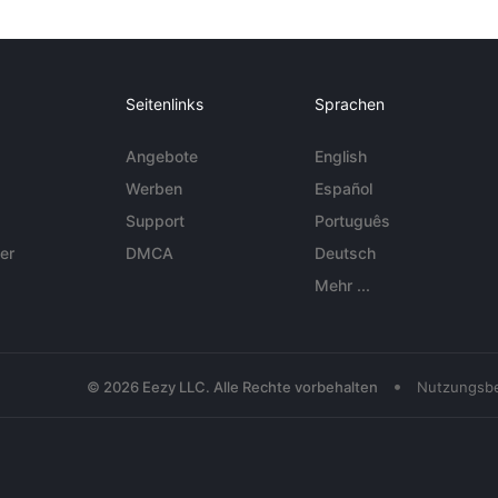
Seitenlinks
Sprachen
Angebote
English
Werben
Español
Support
Português
er
DMCA
Deutsch
Mehr ...
•
© 2026 Eezy LLC. Alle Rechte vorbehalten
Nutzungsb