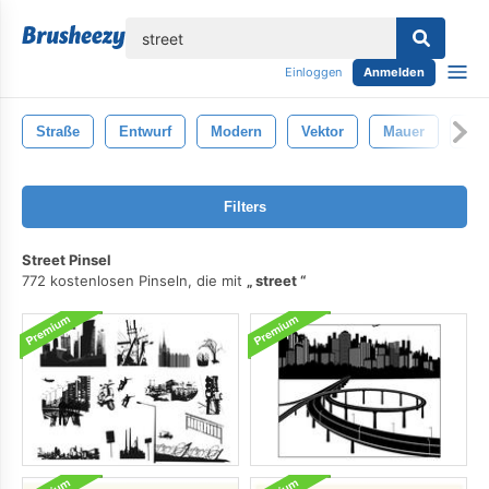
lose
Einloggen
Anmelden
Straße
Entwurf
Modern
Vektor
Mauer
Bun
Filters
Street Pinsel
772 kostenlosen Pinseln, die mit
street