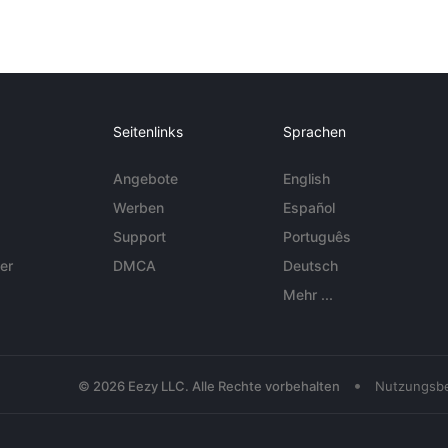
Seitenlinks
Sprachen
Angebote
English
Werben
Español
Support
Português
er
DMCA
Deutsch
Mehr ...
•
© 2026 Eezy LLC. Alle Rechte vorbehalten
Nutzungsb