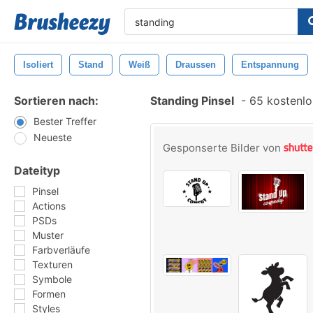
Isoliert
Stand
Weiß
Draussen
Entspannung
Sortieren nach:
Standing Pinsel
-
65 kostenlos
Bester Treffer
Neueste
Gesponserte Bilder von
Dateityp
Pinsel
Actions
PSDs
Muster
Farbverläufe
Texturen
Symbole
Formen
Styles