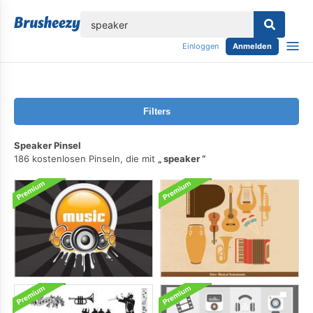
lose
Einloggen
Anmelden
Filters
Speaker Pinsel
186 kostenlosen Pinseln, die mit
speaker