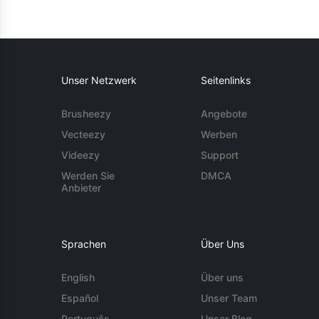
Unser Netzwerk
Seitenlinks
Brusheezy
Angebote
Vecteezy
Werben
Videezy
Support
Werden Sie
DMCA
Anbieter
Sprachen
Über Uns
English
Über uns
Español
Unser Team
Português
Unser Blog