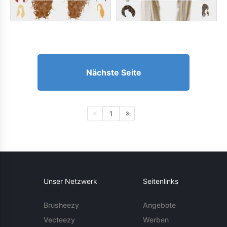
Nächste Seite
1
Unser Netzwerk
Seitenlinks
Brusheezy
Angebote
Vecteezy
Werben