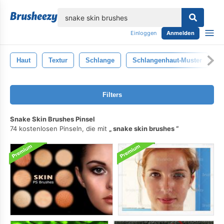
lose
Einloggen
Anmelden
Haut
Textur
Schlange
Schlangenhaut-Muster
K
Filters
Snake Skin Brushes Pinsel
74 kostenlosen Pinseln, die mit
snake skin brushes