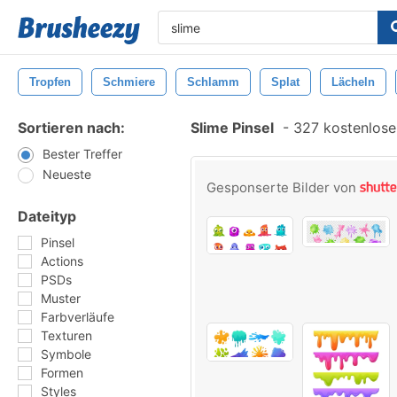
Tropfen
Schmiere
Schlamm
Splat
Lächeln
Sortieren nach:
Slime Pinsel
-
327 kostenlosen
Bester Treffer
Neueste
Gesponserte Bilder von
Dateityp
Pinsel
Actions
PSDs
Muster
Farbverläufe
Texturen
Symbole
Formen
Styles