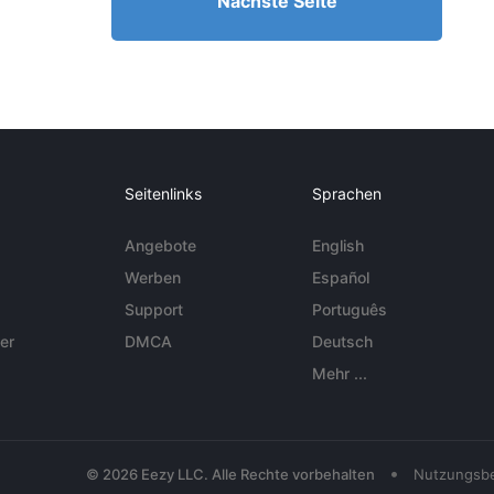
Nächste Seite
Seitenlinks
Sprachen
Angebote
English
Werben
Español
Support
Português
er
DMCA
Deutsch
Mehr ...
•
© 2026 Eezy LLC. Alle Rechte vorbehalten
Nutzungsb