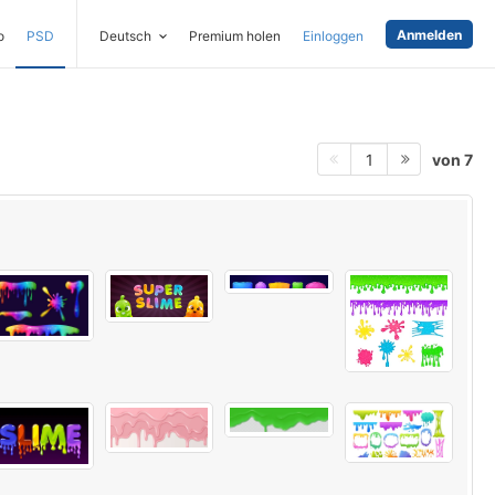
Anmelden
o
PSD
Deutsch
Premium holen
Einloggen
von 7
1