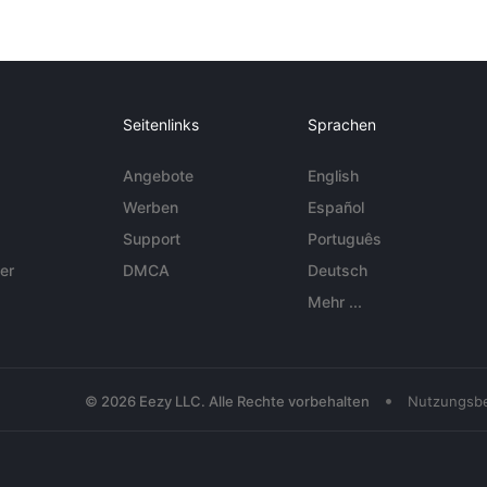
Seitenlinks
Sprachen
Angebote
English
Werben
Español
Support
Português
er
DMCA
Deutsch
Mehr ...
•
© 2026 Eezy LLC. Alle Rechte vorbehalten
Nutzungsb