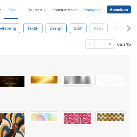
Anmelden
o
PSD
Deutsch
Premium holen
Einloggen
belebung
Textil-
Design
Stoff
Retro
Eleganz
von 15
1