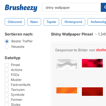
Glänzend
Natur
Tapete
Hintergrund
Aufwendi
Sortieren nach:
Shiny Wallpaper Pinsel
-
1.349
Bester Treffer
Neueste
Gesponserte Bilder von
Dateityp
Pinsel
Actions
PSDs
Muster
Farbverläufe
Texturen
Symbole
Formen
Styles