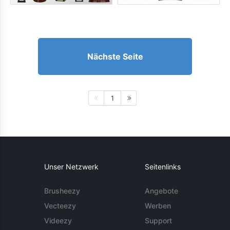
Nächste Seite
1
Unser Netzwerk
Seitenlinks
Brusheezy
Angebote
Vecteezy
Werben
Videezy
Support