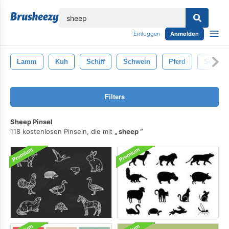
lose
Einloggen
Anmelden
Lamm
Kuh
Schiff
Schwein
Pferd
Schäfer
Filters
Sheep Pinsel
118 kostenlosen Pinseln, die mit
sheep