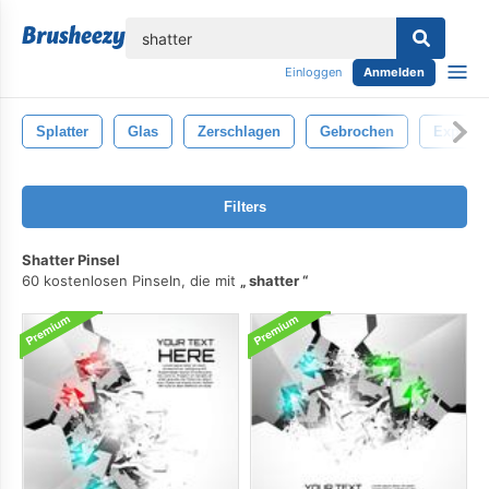
lose
Einloggen
Anmelden
Splatter
Glas
Zerschlagen
Gebrochen
Explosi
Filters
Shatter Pinsel
60 kostenlosen Pinseln, die mit
shatter