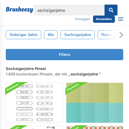
lose
Einloggen
Anmelden
Siebziger Jahre
60s
Sechzigerjahre
Retro
Jah
Filters
Sechzigerjahre Pinsel
1.609 kostenlosen Pinseln, die mit
sechzigerjahre