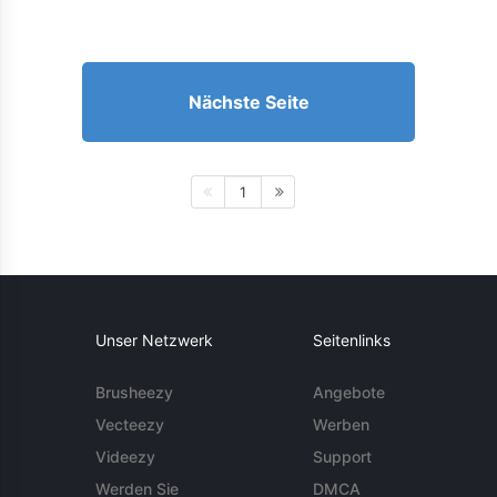
Nächste Seite
1
Unser Netzwerk
Seitenlinks
Brusheezy
Angebote
Vecteezy
Werben
Videezy
Support
Werden Sie
DMCA