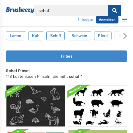
lose
Einloggen
Anmelden
Lamm
Kuh
Schiff
Schwein
Pferd
Schäfer
Filters
Schaf Pinsel
118 kostenlosen Pinseln, die mit
schaf