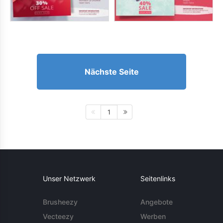
Nächste Seite
1
Unser Netzwerk
Seitenlinks
Brusheezy
Angebote
Vecteezy
Werben