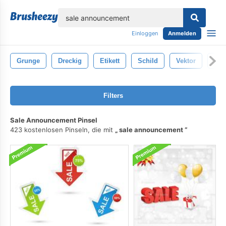
lose
Einloggen
Anmelden
Grunge
Dreckig
Etikett
Schild
Vektor
Pap
Filters
Sale Announcement Pinsel
423 kostenlosen Pinseln, die mit
sale announcement