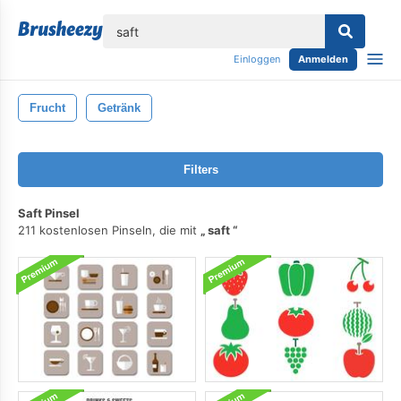
lose
Einloggen
Anmelden
Frucht
Getränk
Filters
Saft Pinsel
211 kostenlosen Pinseln, die mit
saft